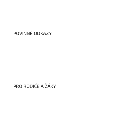
Školní poradenské pracoviště
Dokumenty školy
POVINNÉ ODKAZY
Prohlášení o přístupnosti webových stránek školy
Zákon na ochranu oznamovatelů
Zpracování osobních údajů a cookies
PRO RODIČE A ŽÁKY
Formuláře ke stažení
Kroužky
Školní družina
Školní jídelna