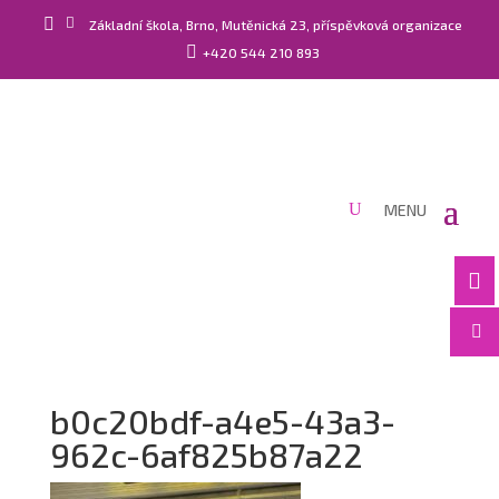


Základní škola, Brno, Mutěnická 23, příspěvková organizace

+420 544 210 893


b0c20bdf-a4e5-43a3-
962c-6af825b87a22