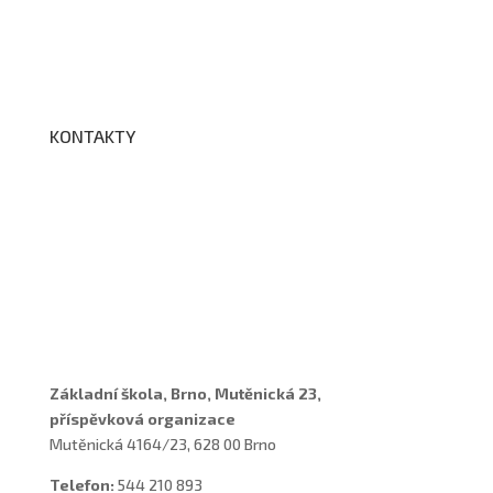
Fotogalerie
Edookit
BELLhop
KONTAKTY
Adresa a spojení
Učitelé
Vychovatelky
Asistenti
Školní poradenské pracoviště
Základní škola, Brno, Mutěnická 23,
příspěvková organizace
Mutěnická 4164/23, 628 00 Brno
Telefon:
544 210 893