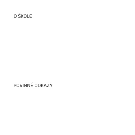
O ŠKOLE
O nás
Organizační schéma školy
Úřední deska
Školní poradenské pracoviště
Dokumenty školy
POVINNÉ ODKAZY
Prohlášení o přístupnosti webových stránek školy
Zákon na ochranu oznamovatelů
Zpracování osobních údajů a cookies