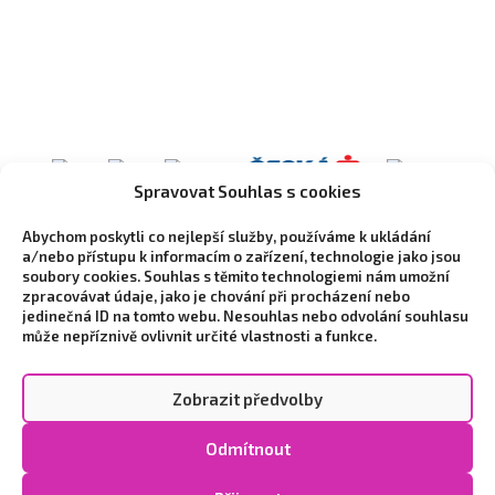
Spravovat Souhlas s cookies
Abychom poskytli co nejlepší služby, používáme k ukládání
a/nebo přístupu k informacím o zařízení, technologie jako jsou
soubory cookies. Souhlas s těmito technologiemi nám umožní
zpracovávat údaje, jako je chování při procházení nebo
jedinečná ID na tomto webu. Nesouhlas nebo odvolání souhlasu
může nepříznivě ovlivnit určité vlastnosti a funkce.
Zobrazit předvolby
Copyright © 2026 Vytvořilo marketingové studio
NEO
Odmítnout
STYLE
|
Zpracování osobních údajů a cookies
|
Cookie
Policy (EU)