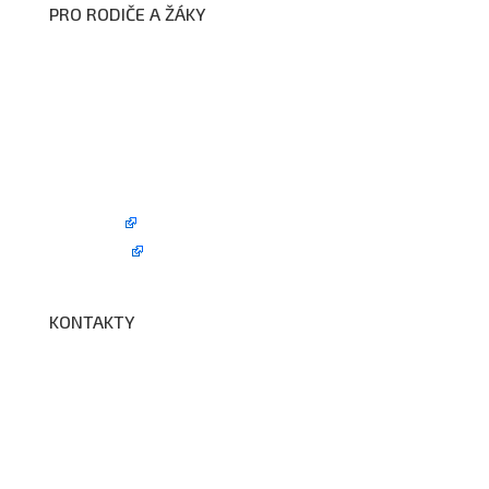
PRO RODIČE A ŽÁKY
Formuláře ke stažení
Kroužky
Školní družina
Školní jídelna
Fotogalerie
Edookit
BELLhop
KONTAKTY
Adresa a spojení
Učitelé
Vychovatelky
Asistenti