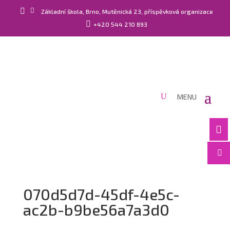


Základní škola, Brno, Mutěnická 23, příspěvková organizace

+420 544 210 893


070d5d7d-45df-4e5c-
ac2b-b9be56a7a3d0