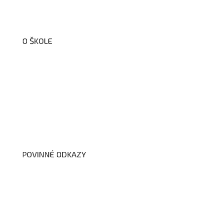
O ŠKOLE
O nás
Organizační schéma školy
Úřední deska
Školní poradenské pracoviště
Dokumenty školy
POVINNÉ ODKAZY
Prohlášení o přístupnosti webových stránek školy
Zákon na ochranu oznamovatelů
Zpracování osobních údajů a cookies