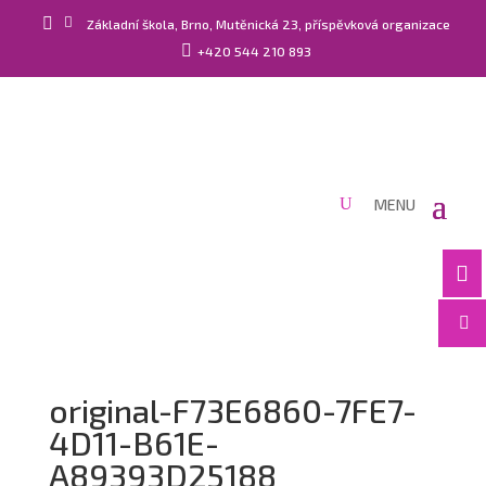


Základní škola, Brno, Mutěnická 23, příspěvková organizace

+420 544 210 893


original-F73E6860-7FE7-
4D11-B61E-
A89393D25188