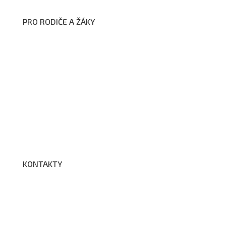
PRO RODIČE A ŽÁKY
Formuláře ke stažení
Kroužky
Školní družina
Školní jídelna
Fotogalerie
Edookit
BELLhop
KONTAKTY
Adresa a spojení
Učitelé
Vychovatelky