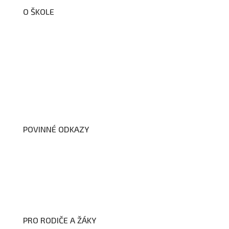
O ŠKOLE
O nás
Organizační schéma školy
Úřední deska
Školní poradenské pracoviště
Dokumenty školy
POVINNÉ ODKAZY
Prohlášení o přístupnosti webových stránek školy
Zákon na ochranu oznamovatelů
Zpracování osobních údajů a cookies
PRO RODIČE A ŽÁKY