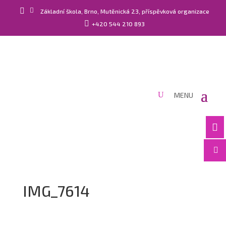


Základní škola, Brno, Mutěnická 23, příspěvková organizace

+420 544 210 893


IMG_7614