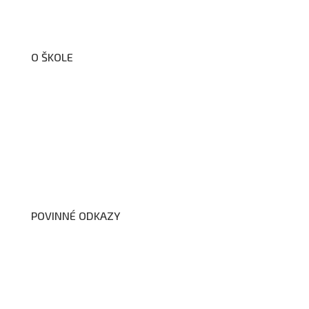
O ŠKOLE
O nás
Organizační schéma školy
Úřední deska
Školní poradenské pracoviště
Dokumenty školy
POVINNÉ ODKAZY
Prohlášení o přístupnosti webových stránek školy
Zákon na ochranu oznamovatelů
Zpracování osobních údajů a cookies