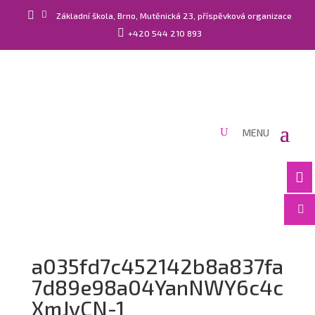


Základní škola, Brno, Mutěnická 23, příspěvková organizace

+420 544 210 893


a035fd7c452142b8a837fa
7d89e98a04YanNWY6c4c
XmJvCN-1