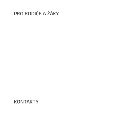
PRO RODIČE A ŽÁKY
Formuláře ke stažení
Kroužky
Školní družina
Školní jídelna
Fotogalerie
Edookit
BELLhop
KONTAKTY
Adresa a spojení
Učitelé
Vychovatelky