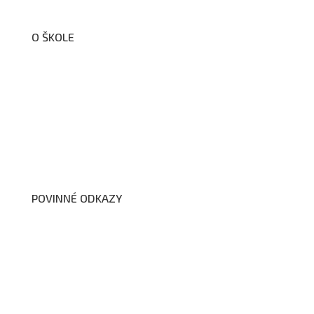
O ŠKOLE
O nás
Organizační schéma školy
Úřední deska
Školní poradenské pracoviště
Dokumenty školy
POVINNÉ ODKAZY
Prohlášení o přístupnosti webových stránek školy
Zákon na ochranu oznamovatelů
Zpracování osobních údajů a cookies