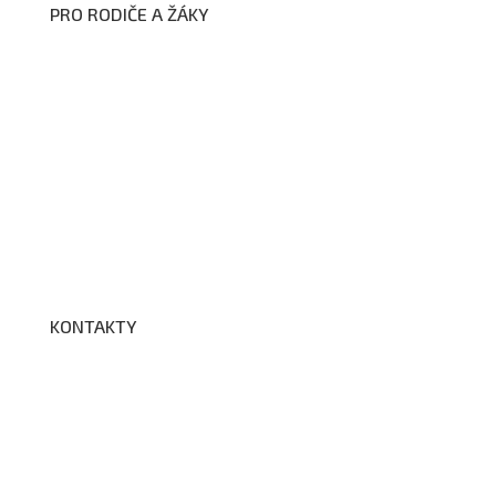
PRO RODIČE A ŽÁKY
Formuláře ke stažení
Kroužky
Školní družina
Školní jídelna
Fotogalerie
Edookit
BELLhop
KONTAKTY
Adresa a spojení
Učitelé
Vychovatelky
Asistenti