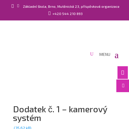


Základní škola, Brno, Mutěnická 23, příspěvková organizace

+420 544 210 893


Dodatek č. 1 – kamerový
systém