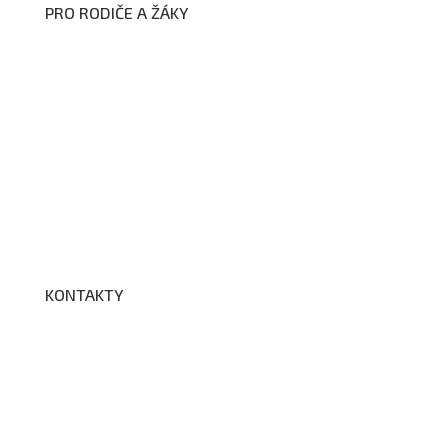
PRO RODIČE A ŽÁKY
Formuláře ke stažení
Kroužky
Školní družina
Školní jídelna
Fotogalerie
Edookit
BELLhop
KONTAKTY
Adresa a spojení
Učitelé
Vychovatelky
Asistenti