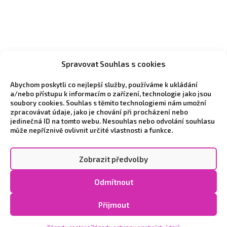
Spravovat Souhlas s cookies
Abychom poskytli co nejlepší služby, používáme k ukládání
a/nebo přístupu k informacím o zařízení, technologie jako jsou
soubory cookies. Souhlas s těmito technologiemi nám umožní
zpracovávat údaje, jako je chování při procházení nebo
jedinečná ID na tomto webu. Nesouhlas nebo odvolání souhlasu
může nepříznivě ovlivnit určité vlastnosti a funkce.
Zobrazit předvolby
Copyright © 2026 Vytvořilo marketingové studio
NEO
Odmítnout
STYLE
|
Zpracování osobních údajů a cookies
|
Cookie
Policy (EU)
Přijmout