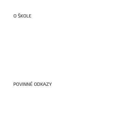
O ŠKOLE
O nás
Organizační schéma školy
Úřední deska
Školní poradenské pracoviště
Dokumenty školy
POVINNÉ ODKAZY
Prohlášení o přístupnosti webových stránek školy
Zákon na ochranu oznamovatelů
Zpracování osobních údajů a cookies