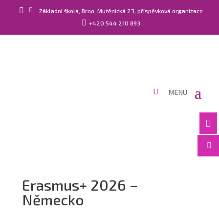


Základní škola, Brno, Mutěnická 23, příspěvková organizace

+420 544 210 893


Erasmus+ 2026 –
Německo