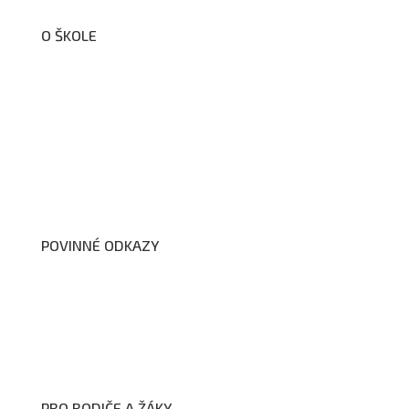
O ŠKOLE
O nás
Organizační schéma školy
Úřední deska
Školní poradenské pracoviště
Dokumenty školy
POVINNÉ ODKAZY
Prohlášení o přístupnosti webových stránek školy
Zákon na ochranu oznamovatelů
Zpracování osobních údajů a cookies
PRO RODIČE A ŽÁKY