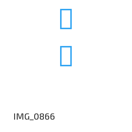


IMG_0866