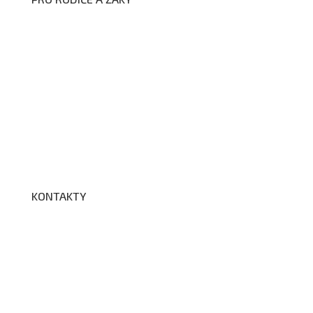
Formuláře ke stažení
Kroužky
Školní družina
Školní jídelna
Fotogalerie
Edookit
BELLhop
KONTAKTY
Adresa a spojení
Učitelé
Vychovatelky
Asistenti
Školní poradenské pracoviště