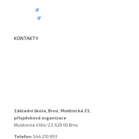
Fotogalerie
Edookit
BELLhop
KONTAKTY
Adresa a spojení
Učitelé
Vychovatelky
Asistenti
Školní poradenské pracoviště
Základní škola, Brno, Mutěnická 23,
příspěvková organizace
Mutěnická 4164/23, 628 00 Brno
Telefon:
544 210 893