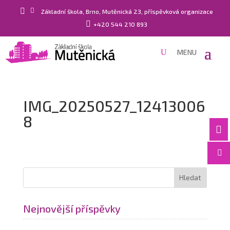


Základní škola, Brno, Mutěnická 23, příspěvková organizace

+420 544 210 893
IMG_20250527_12413006
8


Nejnovější příspěvky