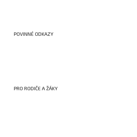
Školní poradenské pracoviště
Dokumenty školy
POVINNÉ ODKAZY
Prohlášení o přístupnosti webových stránek školy
Zákon na ochranu oznamovatelů
Zpracování osobních údajů a cookies
PRO RODIČE A ŽÁKY
Formuláře ke stažení
Kroužky
Školní družina
Školní jídelna