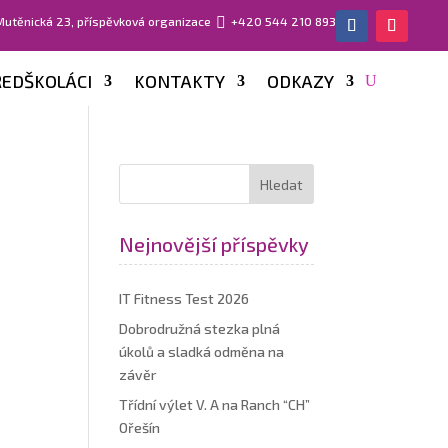
 Mutěnická 23, příspěvková organizace

+420 544 210 893
EDŠKOLÁCI
KONTAKTY
ODKAZY
Nejnovější příspěvky
IT Fitness Test 2026
Dobrodružná stezka plná
úkolů a sladká odměna na
závěr
Třídní výlet V. A na Ranch “CH”
Ořešín