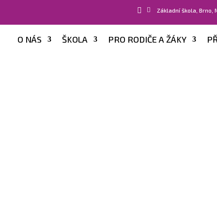


Základní škola, Brno,
O NÁS
ŠKOLA
PRO RODIČE A ŽÁKY
PŘ