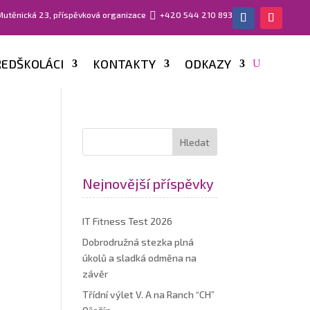
 Mutěnická 23, příspěvková organizace

+420 544 210 893
EDŠKOLÁCI
KONTAKTY
ODKAZY
Nejnovější příspěvky
IT Fitness Test 2026
Dobrodružná stezka plná
úkolů a sladká odměna na
závěr
Třídní výlet V. A na Ranch “CH”