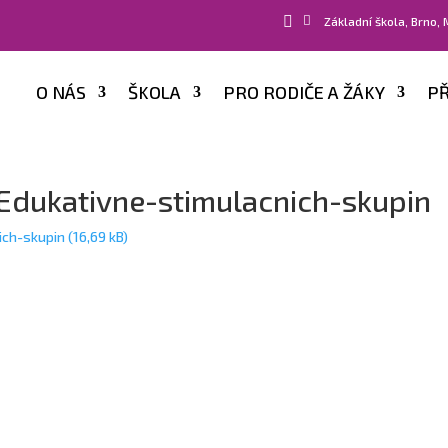


Základní škola, Brno,
O NÁS
ŠKOLA
PRO RODIČE A ŽÁKY
PŘ
Edukativne-stimulacnich-skupin
ich-skupin