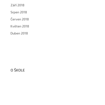
Září 2018
Srpen 2018
Červen 2018
Květen 2018
Duben 2018
O ŠKOLE
O nás
Organizační schéma školy
Úřední deska
Školní poradenské pracoviště