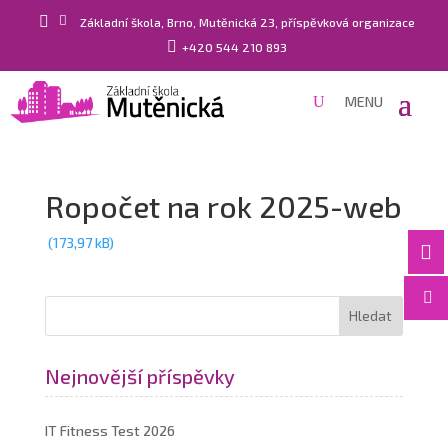


Základní škola, Brno, Mutěnická 23, příspěvková organizace

+420 544 210 893
Ropočet na rok 2025-web


Nejnovější příspěvky
IT Fitness Test 2026