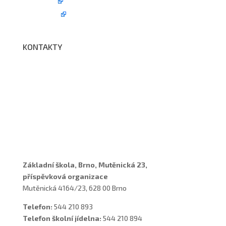
Edookit
BELLhop
KONTAKTY
Adresa a spojení
Učitelé
Vychovatelky
Asistenti
Školní poradenské pracoviště
Základní škola, Brno, Mutěnická 23,
příspěvková organizace
Mutěnická 4164/23, 628 00 Brno
Telefon:
544 210 893
Telefon školní jídelna:
544 210 894