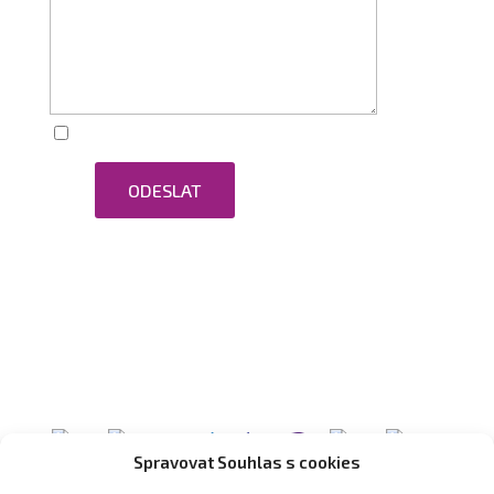
Zaškrtnutím souhlasím se zpracováním osobních
ODESLAT
údajů.
Spravovat Souhlas s cookies