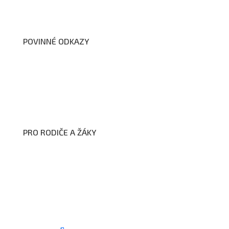
Dokumenty školy
POVINNÉ ODKAZY
Prohlášení o přístupnosti webových stránek školy
Zákon na ochranu oznamovatelů
Zpracování osobních údajů a cookies
PRO RODIČE A ŽÁKY
Formuláře ke stažení
Kroužky
Školní družina
Školní jídelna
Fotogalerie