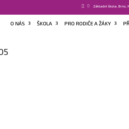


Základní škola, Brno,
O NÁS
ŠKOLA
PRO RODIČE A ŽÁKY
PŘ
05