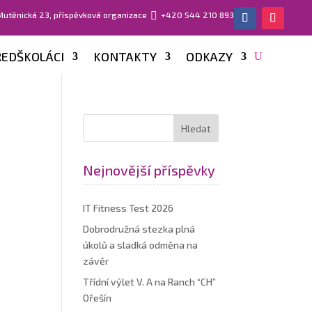
 Mutěnická 23, příspěvková organizace

+420 544 210 893
EDŠKOLÁCI
KONTAKTY
ODKAZY
Nejnovější příspěvky
IT Fitness Test 2026
Dobrodružná stezka plná
úkolů a sladká odměna na
závěr
Třídní výlet V. A na Ranch “CH”
Ořešín