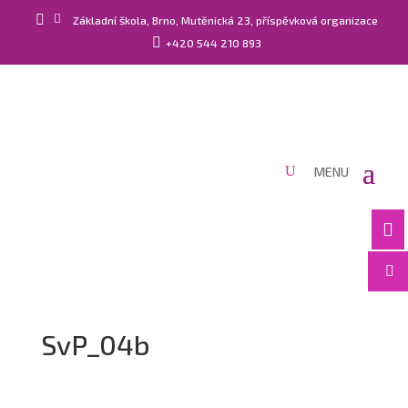


Základní škola, Brno, Mutěnická 23, příspěvková organizace

+420 544 210 893


SvP_04b