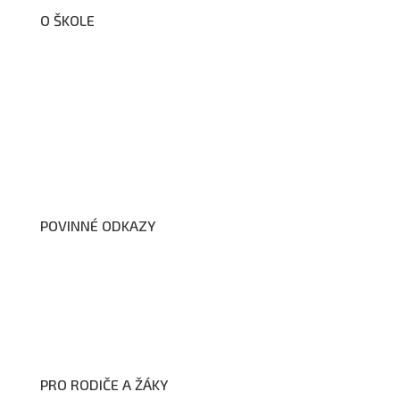
O ŠKOLE
O nás
Organizační schéma školy
Úřední deska
Školní poradenské pracoviště
Dokumenty školy
POVINNÉ ODKAZY
Prohlášení o přístupnosti webových stránek školy
Zákon na ochranu oznamovatelů
Zpracování osobních údajů a cookies
PRO RODIČE A ŽÁKY