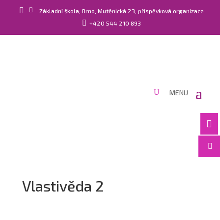


Základní škola, Brno, Mutěnická 23, příspěvková organizace

+420 544 210 893


Vlastivěda 2