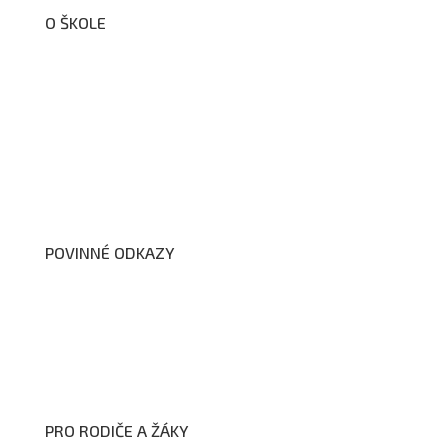
O ŠKOLE
O nás
Organizační schéma školy
Úřední deska
Školní poradenské pracoviště
Dokumenty školy
POVINNÉ ODKAZY
Prohlášení o přístupnosti webových stránek školy
Zákon na ochranu oznamovatelů
Zpracování osobních údajů a cookies
PRO RODIČE A ŽÁKY