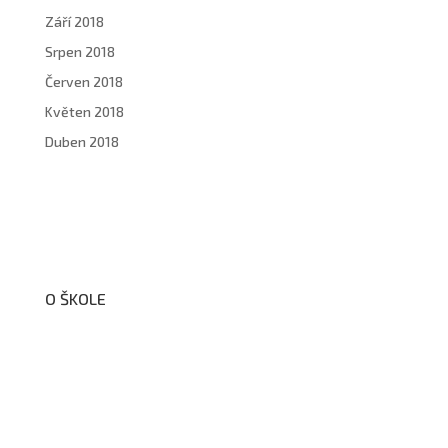
Září 2018
Srpen 2018
Červen 2018
Květen 2018
Duben 2018
O ŠKOLE
O nás
Organizační schéma školy
Úřední deska
Školní poradenské pracoviště