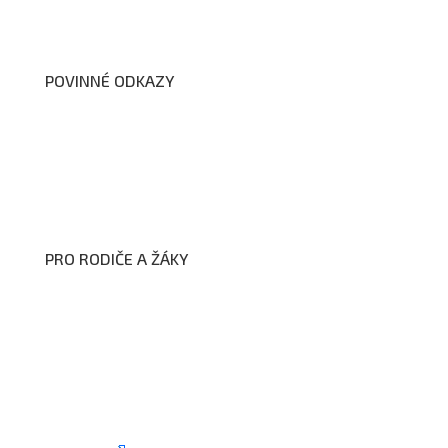
Dokumenty školy
POVINNÉ ODKAZY
Prohlášení o přístupnosti webových stránek školy
Zákon na ochranu oznamovatelů
Zpracování osobních údajů a cookies
PRO RODIČE A ŽÁKY
Formuláře ke stažení
Kroužky
Školní družina
Školní jídelna
Fotogalerie