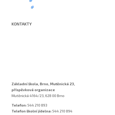
Edookit
BELLhop
KONTAKTY
Adresa a spojení
Učitelé
Vychovatelky
Asistenti
Školní poradenské pracoviště
Základní škola, Brno, Mutěnická 23,
příspěvková organizace
Mutěnická 4164/23, 628 00 Brno
Telefon:
544 210 893
Telefon školní jídelna:
544 210 894