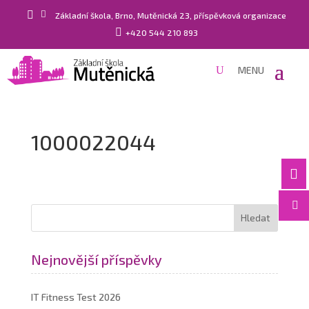


Základní škola, Brno, Mutěnická 23, příspěvková organizace

+420 544 210 893
1000022044


Nejnovější příspěvky
IT Fitness Test 2026