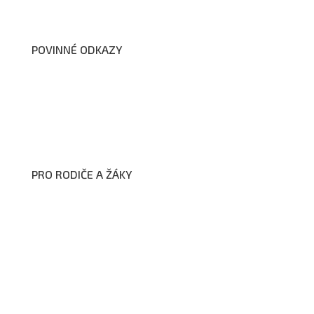
Dokumenty školy
POVINNÉ ODKAZY
Prohlášení o přístupnosti webových stránek školy
Zákon na ochranu oznamovatelů
Zpracování osobních údajů a cookies
PRO RODIČE A ŽÁKY
Formuláře ke stažení
Kroužky
Školní družina
Školní jídelna
Fotogalerie
Edookit