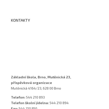
BELLhop
KONTAKTY
Adresa a spojení
Učitelé
Vychovatelky
Asistenti
Školní poradenské pracoviště
Základní škola, Brno, Mutěnická 23,
příspěvková organizace
Mutěnická 4164/23, 628 00 Brno
Telefon:
544 210 893
Telefon školní jídelna:
544 210 894
Fax:
544 210 850