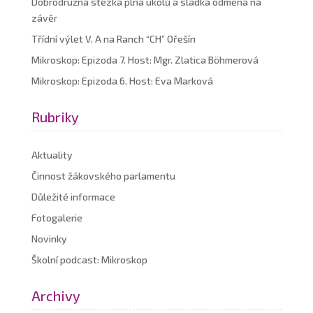
Dobrodružná stezka plná úkolů a sladká odměna na
závěr
Třídní výlet V. A na Ranch “CH” Ořešín
Mikroskop: Epizoda 7. Host: Mgr. Zlatica Böhmerová
Mikroskop: Epizoda 6. Host: Eva Marková
Rubriky
Aktuality
Činnost žákovského parlamentu
Důležité informace
Fotogalerie
Novinky
Školní podcast: Mikroskop
Archivy