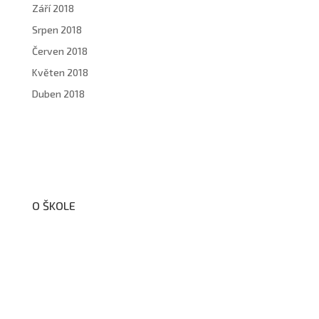
Září 2018
Srpen 2018
Červen 2018
Květen 2018
Duben 2018
O ŠKOLE
O nás
Organizační schéma školy
Úřední deska
Školní poradenské pracoviště