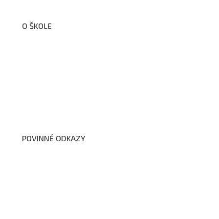
O ŠKOLE
O nás
Organizační schéma školy
Úřední deska
Školní poradenské pracoviště
Dokumenty školy
POVINNÉ ODKAZY
Prohlášení o přístupnosti webových stránek školy
Zákon na ochranu oznamovatelů
Zpracování osobních údajů a cookies