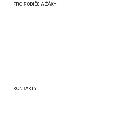
PRO RODIČE A ŽÁKY
Formuláře ke stažení
Kroužky
Školní družina
Školní jídelna
Fotogalerie
Edookit
BELLhop
KONTAKTY
Adresa a spojení
Učitelé
Vychovatelky
Asistenti