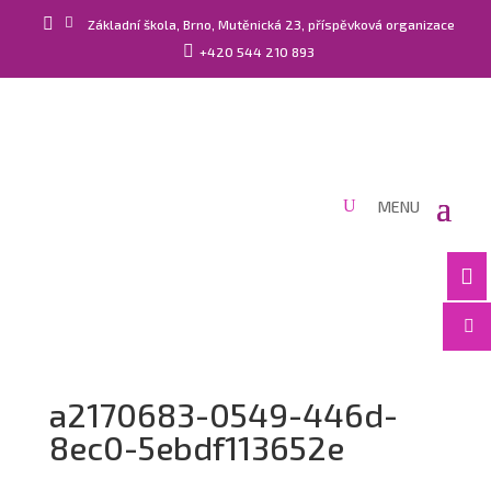


Základní škola, Brno, Mutěnická 23, příspěvková organizace

+420 544 210 893


a2170683-0549-446d-
8ec0-5ebdf113652e