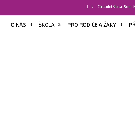


Základní škola, Brno,
O NÁS
ŠKOLA
PRO RODIČE A ŽÁKY
PŘ