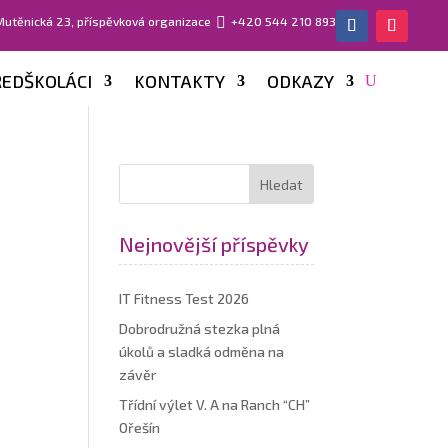
 Mutěnická 23, příspěvková organizace

+420 544 210 893
EDŠKOLÁCI
KONTAKTY
ODKAZY
Nejnovější příspěvky
IT Fitness Test 2026
Dobrodružná stezka plná
úkolů a sladká odměna na
závěr
Třídní výlet V. A na Ranch “CH”
Ořešín