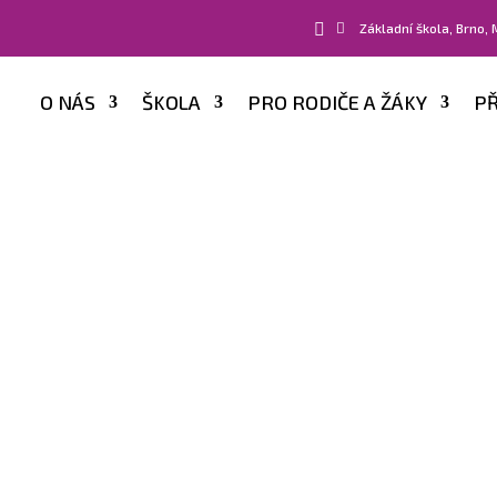


Základní škola, Brno,
O NÁS
ŠKOLA
PRO RODIČE A ŽÁKY
PŘ