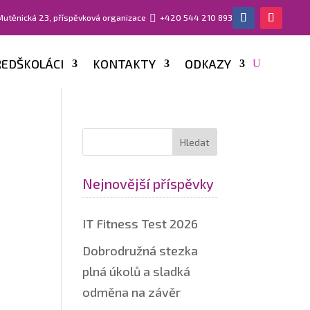
 Mutěnická 23, příspěvková organizace

+420 544 210 893
EDŠKOLÁCI
KONTAKTY
ODKAZY
Nejnovější příspěvky
IT Fitness Test 2026
Dobrodružná stezka
plná úkolů a sladká
odměna na závěr