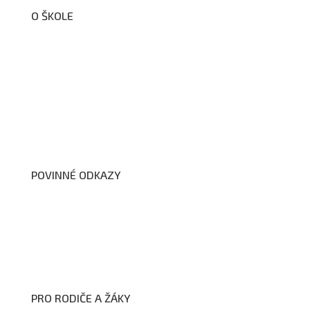
O ŠKOLE
O nás
Organizační schéma školy
Úřední deska
Školní poradenské pracoviště
Dokumenty školy
POVINNÉ ODKAZY
Prohlášení o přístupnosti webových stránek školy
Zákon na ochranu oznamovatelů
Zpracování osobních údajů a cookies
PRO RODIČE A ŽÁKY