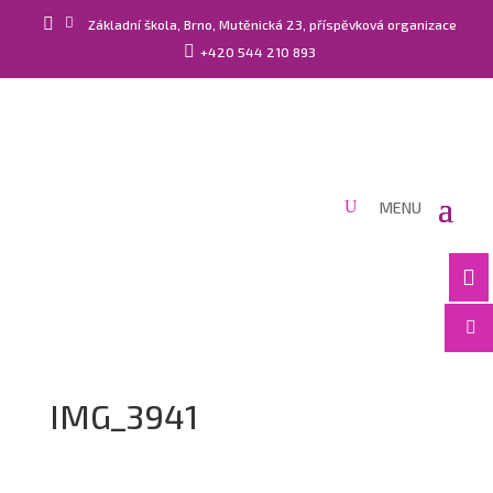


Základní škola, Brno, Mutěnická 23, příspěvková organizace

+420 544 210 893


IMG_3941